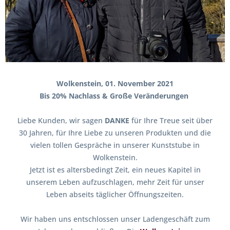
Wolkenstein, 01. November 2021
Bis 20% Nachlass & Große Veränderungen
Liebe Kunden, wir sagen
DANKE
für Ihre Treue seit über
30 Jahren, für Ihre Liebe zu unseren Produkten und die
vielen tollen Gespräche in unserer Kunststube in
Wolkenstein.
Jetzt ist es altersbedingt Zeit, ein neues Kapitel in
unserem Leben aufzuschlagen, mehr Zeit für unser
Leben abseits täglicher Öffnungszeiten.
Wir haben uns entschlossen unser Ladengeschäft zum