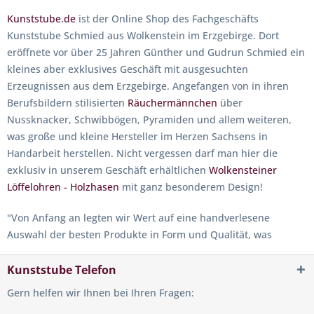
Kunststube.de
ist der Online Shop des Fachgeschäfts
Kunststube Schmied aus Wolkenstein im Erzgebirge. Dort
eröffnete vor über 25 Jahren Günther und Gudrun Schmied ein
kleines aber exklusives Geschäft mit ausgesuchten
Erzeugnissen aus dem Erzgebirge. Angefangen von in ihren
Berufsbildern stilisierten
Räuchermännchen
über
Nussknacker, Schwibbögen, Pyramiden und allem weiteren,
was große und kleine Hersteller im Herzen Sachsens in
Handarbeit herstellen. Nicht vergessen darf man hier die
exklusiv in unserem Geschäft erhältlichen
Wolkensteiner
Löffelohren - Holzhasen
mit ganz besonderem Design!
"
Von Anfang an legten wir Wert auf eine handverlesene
Auswahl der besten Produkte in Form und Qualität, was
unsere Kunden seit jeher überzeugt.
" Als Holzbildhauer erstellt
Günther Schmied bereits seit 1967 eigene Figuren wie
Kunststube Telefon
Räuchermännchen und Nussknacker.
Gern helfen wir Ihnen bei Ihren Fragen: