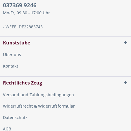
Kunststube
- Erzgebirgische Volkskunst
037369 9246
Bergwald.net
- Nachhaltig Schenken
Mo-Fr, 09:30 - 17:00 Uhr
TENSE Holzuhren
- Handgefertigte Holz Armbanduhren aus
Kanada
- WEEE: DE22883743
DiamondWeb
- Onlineshop & Multichannel Marketing | SEO |
Leipzig
Kunststube
Magu Geschirr
- Magu Online Shop
LogoGlas.com
- Gläser mit Ihrem Logo graviert
Über uns
Kontakt
Rechtliches Zeug
Versand und Zahlungsbedingungen
Widerrufsrecht & Widerrufsformular
Datenschutz
AGB