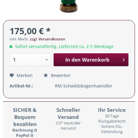
175,00 € *
inkl. MwSt.
zzgl. Versandkosten
Sofort versandfertig, Lieferzeit ca. 2-5 Werktage
In den
Warenkorb
Merken
Bewerten
Artikel-Nr.:
RM-Schwibbbogenhaendler
SICHER &
Schneller
Ihr Service
Bequem
Versand
30 Tage
Rückgaberecht
bezahlen
CO² neutraler
Sichere SSL-
Versand
Rechnung
✿
Verbindung
PayPal
✿