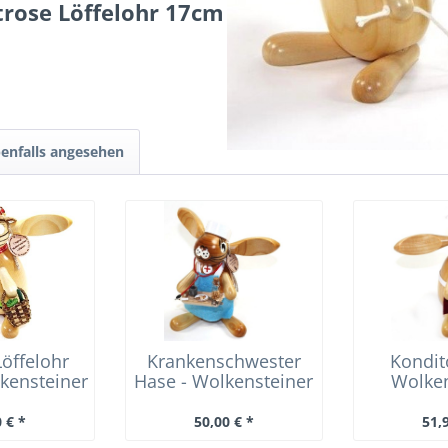
trose Löffelohr 17cm
enfalls angesehen
Löffelohr
Krankenschwester
Kondit
kensteiner
Hase - Wolkensteiner
Wolken
elohr
Löffelohr
Löff
 € *
50,00 € *
51,