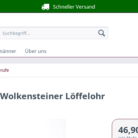
Schneller Versand
männer
Über uns
rufe
 Wolkensteiner Löffelohr
46,9
inkl. MwSt