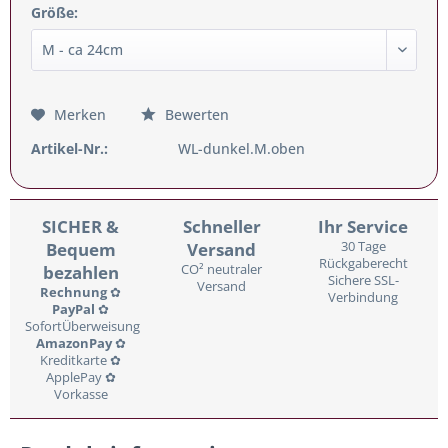
Größe:
Merken
Bewerten
Artikel-Nr.:
WL-dunkel.M.oben
SICHER &
Schneller
Ihr Service
Bequem
Versand
30 Tage
Rückgaberecht
bezahlen
CO² neutraler
Sichere SSL-
Versand
Rechnung
✿
Verbindung
PayPal
✿
SofortÜberweisung
AmazonPay
✿
Kreditkarte ✿
ApplePay ✿
Vorkasse